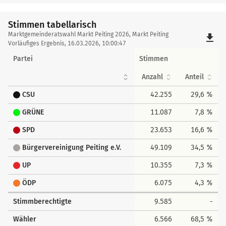
Stimmen tabellarisch
Stimmen
Marktgemeinderatswahl Markt Peiting 2026, Markt Peiting
file_download
tabellarisch
Vorläufiges Ergebnis, 16.03.2026, 10:00:47
Partei
Stimmen
Anzahl
Anteil
CSU
42.255
29,6 %
GRÜNE
11.087
7,8 %
SPD
23.653
16,6 %
Bürgervereinigung Peiting e.V.
49.109
34,5 %
UP
10.355
7,3 %
ÖDP
6.075
4,3 %
Stimmberechtigte
9.585
-
Wähler
6.566
68,5 %