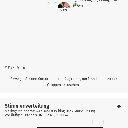
CSU: 7
UP: 2
ÖDP: 1
24
Sitze
© Markt Peiting
Bewegen Sie den Cursor über das Diagramm, um Einzelheiten zu den
Gruppen anzusehen.
Stimmenverteilung
file_download
Marktgemeinderatswahl Markt Peiting 2026, Markt Peiting
Vorläufiges Ergebnis, 16.03.2026, 10:00:47