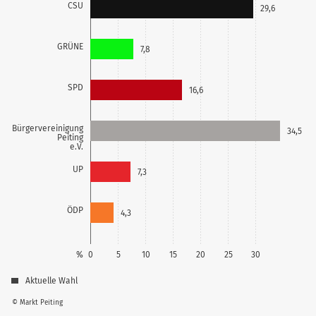
CSU
29,6
GRÜNE
7,8
SPD
16,6
Bürgervereinigung
34,5
Peiting
e.V.
UP
7,3
ÖDP
4,3
%
0
5
10
15
20
25
30
Aktuelle Wahl
© Markt Peiting