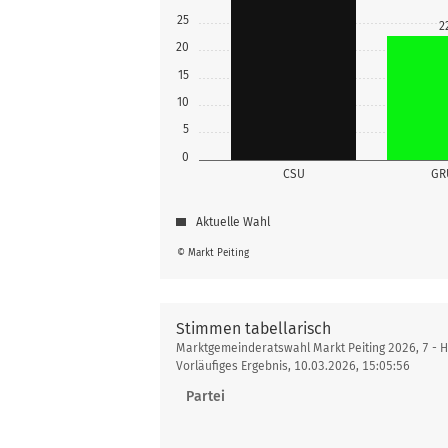
25
2
20
15
10
5
0
CSU
GR
Aktuelle Wahl
© Markt Peiting
Stimmen tabellarisch
Stimmen
Marktgemeinderatswahl Markt Peiting 2026, 7 -
tabellarisch
Vorläufiges Ergebnis, 10.03.2026, 15:05:56
Partei