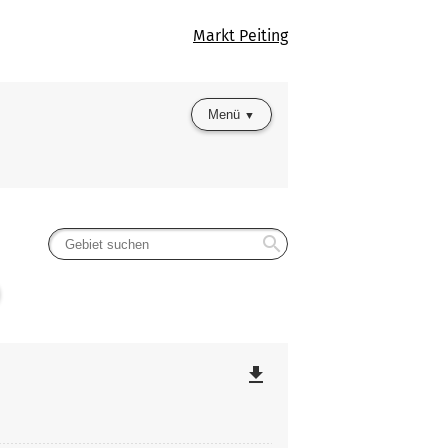
Markt Peiting
Menü
search
file_download