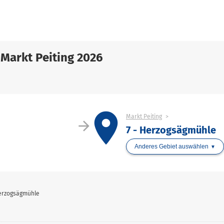
Markt Peiting 2026
place
Markt Peiting
arrow_forward
7 - Herzogsägmühle
Anderes Gebiet auswählen
Herzogsägmühle