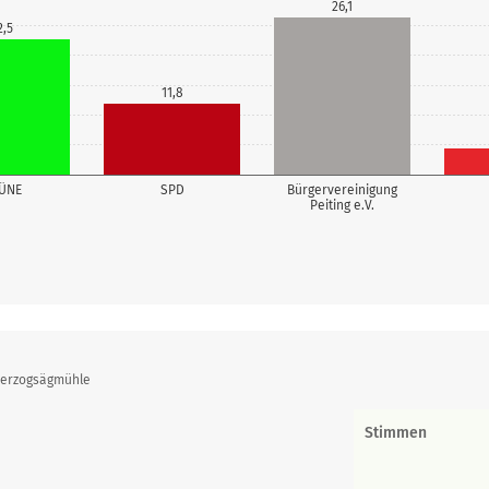
26,1
2,5
11,8
ÜNE
SPD
Bürgervereinigung
Peiting e.V.
 Herzogsägmühle
Stimmen