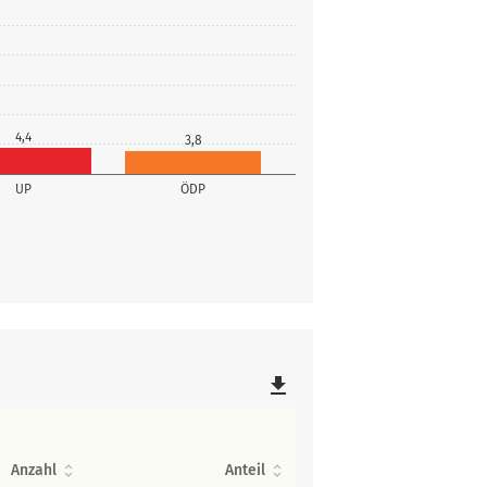
4,4
3,8
UP
ÖDP
file_download
Anzahl
Anteil