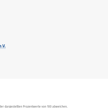
Erreichter 
Erreichter 
Erreichter P
.V.
Erreichter 
Erreichter P
Erreichter 
r dargestellten Prozentwerte von 100 abweichen.