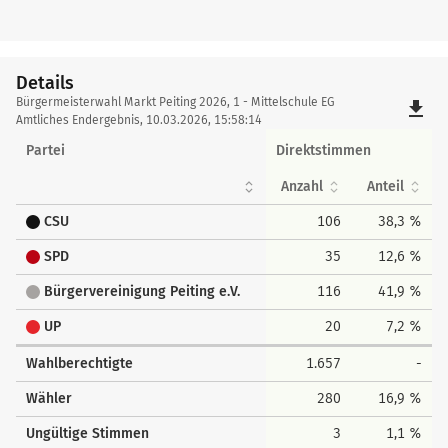
Details
Details
Bürgermeisterwahl Markt Peiting 2026, 1 - Mittelschule EG
file_download
Amtliches Endergebnis, 10.03.2026, 15:58:14
Partei
Direktstimmen
Anzahl
Anteil
CSU
106
38,3 %
SPD
35
12,6 %
Bürgervereinigung Peiting e.V.
116
41,9 %
UP
20
7,2 %
Wahlberechtigte
1.657
-
Wähler
280
16,9 %
Ungültige Stimmen
3
1,1 %