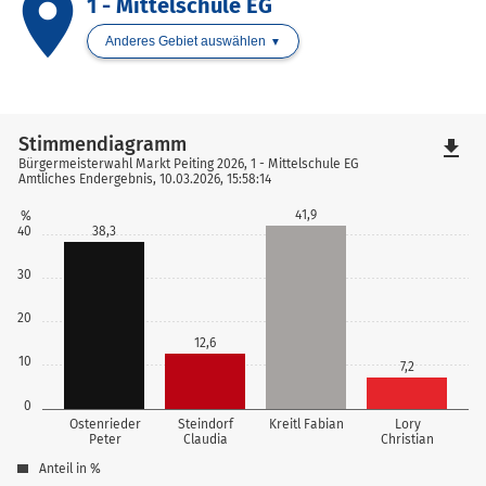
place
1 - Mittelschule EG
Anderes Gebiet auswählen
Stimmendiagramm
file_download
Bürgermeisterwahl Markt Peiting 2026, 1 - Mittelschule EG
Amtliches Endergebnis, 10.03.2026, 15:58:14
41,9
%
40
38,3
30
20
12,6
10
7,2
0
Ostenrieder
Steindorf
Kreitl Fabian
Lory
Peter
Claudia
Christian
Anteil in %