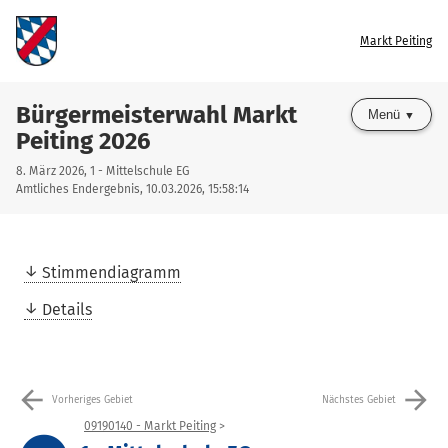
Markt Peiting
Bürgermeisterwahl Markt
Menü
Peiting 2026
8. März 2026, 1 - Mittelschule EG
Amtliches Endergebnis, 10.03.2026, 15:58:14
Stimmendiagramm
Details
arrow_back
arrow_forward
Vorheriges Gebiet
Nächstes Gebiet
09190140 - Markt Peiting