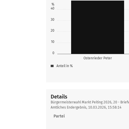
%
40
30
20
10
0
Ostenrieder Peter
Anteil in %
Details
Details
Bürgermeisterwahl Markt Peiting 2026, 20 - Brief
Amtliches Endergebnis, 10.03.2026, 15:58:14
Partei