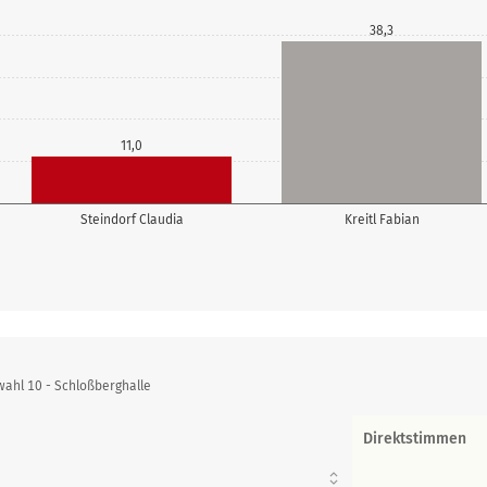
38,3
11,0
Steindorf Claudia
Kreitl Fabian
wahl 10 - Schloßberghalle
Direktstimmen