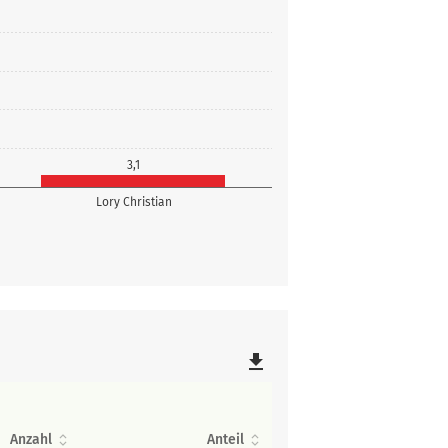
3,1
Lory Christian
file_download
Anzahl
Anteil