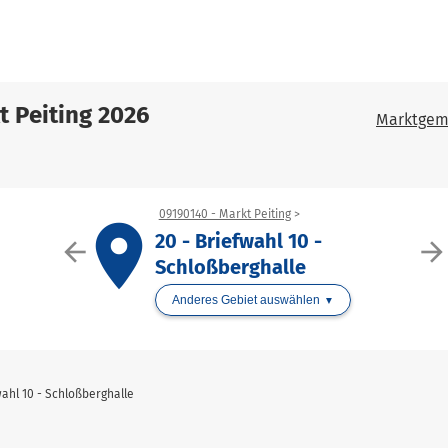
 Peiting 2026
Marktgem
09190140 - Markt Peiting
place
20 - Briefwahl 10 -
arrow_back
arrow_forwar
Schloßberghalle
Anderes Gebiet auswählen
wahl 10 - Schloßberghalle