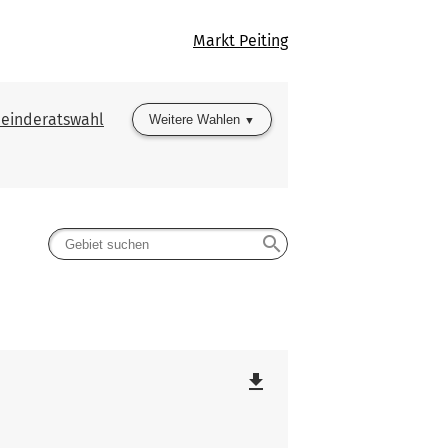
Markt Peiting
einderatswahl
Weitere Wahlen
search
d
file_download