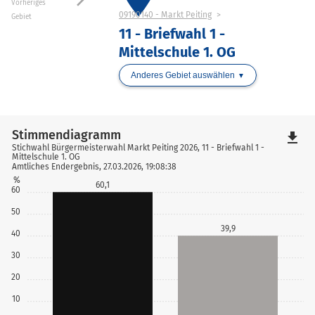
Vorheriges
09190140 - Markt Peiting
Gebiet
11 - Briefwahl 1 -
Mittelschule 1. OG
Anderes Gebiet auswählen
Stimmendiagramm
file_download
Stichwahl Bürgermeisterwahl Markt Peiting 2026, 11 - Briefwahl 1 -
Mittelschule 1. OG
Amtliches Endergebnis, 27.03.2026, 19:08:38
%
60,1
60
50
39,9
40
30
20
10