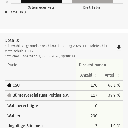
0
Ostenrieder Peter
Kreitl Fabian
Anteil in %
Details
Details
Stichwahl Bürgermeisterwahl Markt Peiting 2026, 11 - Briefwahl 1 -
file_download
Mittelschule 1. OG
Amtliches Endergebnis, 27.03.2026, 19:08:38
Partei
Direktstimmen
Anzahl
Anteil
CSU
176
60,1 %
Bürgervereinigung Peiting e.V.
117
39,9 %
Wahlberechtigte
0
-
Wähler
296
-
Ungültige Stimmen
3
1,0 %