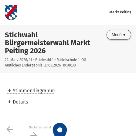
Markt Peiting
Stichwahl
Menü
Bürgermeisterwahl Markt
Peiting 2026
22. März 2026, 11 - Briefwahl 1 - Mittelschule 1. OG
Amtliches Endergebnis, 27.03.2026, 19:08:38
Stimmendiagramm
Details
place
arrow_back
Nächstes Gebiet
arrow_forward