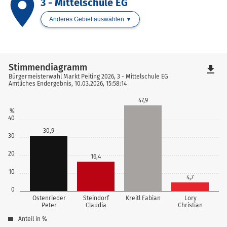
place
3 - Mittelschule EG
Anderes Gebiet auswählen
Stimmendiagramm
file_download
Bürgermeisterwahl Markt Peiting 2026, 3 - Mittelschule EG
Amtliches Endergebnis, 10.03.2026, 15:58:14
47,9
%
40
30,9
30
20
16,4
10
4,7
0
Ostenrieder
Steindorf
Kreitl Fabian
Lory
Peter
Claudia
Christian
Anteil in %