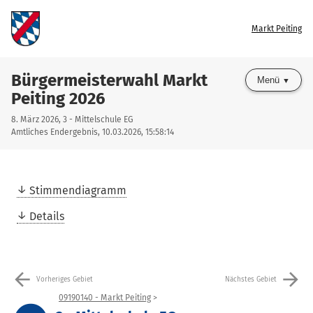
Markt Peiting
Bürgermeisterwahl Markt
Menü
Peiting 2026
8. März 2026, 3 - Mittelschule EG
Amtliches Endergebnis, 10.03.2026, 15:58:14
Stimmendiagramm
Details
arrow_back
arrow_forward
Vorheriges Gebiet
Nächstes Gebiet
09190140 - Markt Peiting