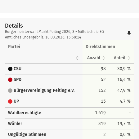
Details
Details
Bürgermeisterwahl Markt Peiting 2026, 3 - Mittelschule EG
file_download
Amtliches Endergebnis, 10.03.2026, 15:58:14
Partei
Direktstimmen
Anzahl
Anteil
CSU
98
30,9 %
SPD
52
16,4 %
Bürgervereinigung Peiting e.V.
152
47,9 %
UP
15
4,7 %
Wahlberechtigte
1.619
-
Wähler
319
19,7 %
Ungültige Stimmen
2
0,6 %